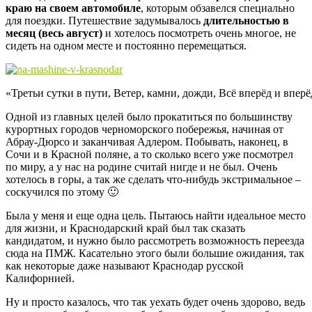
краю на своем автомобиле
, которым обзавелся специально
для поездки. Путешествие задумывалось
длительностью в
месяц (весь август)
и хотелось посмотреть очень многое, не
сидеть на одном месте и постоянно перемещаться.
«Третьи сутки в пути, Ветер, камни, дожди, Всё вперёд и вперё
Одной из главных целей было прокатиться по большинству
курортных городов черноморского побережья, начиная от
Абрау-Дюрсо и заканчивая Адлером. Побывать, наконец, в
Сочи и в Красной поляне, а то сколько всего уже посмотрел
по миру, а у нас на родине считай нигде и не был. Очень
хотелось в горы, а так же сделать что-нибудь экстримальное –
соскучился по этому 🙂
Была у меня и еще одна цель. Пытаюсь найти идеальное место
для жизни, и Краснодарский край был так сказать
кандидатом, и нужно было рассмотреть возможность переезда
сюда на ПМЖ. Касательно этого были большие ожидания, так
как некоторые даже называют Краснодар русской
Калифорнией.
Ну и просто казалось, что так уехать будет очень здорово, ведь