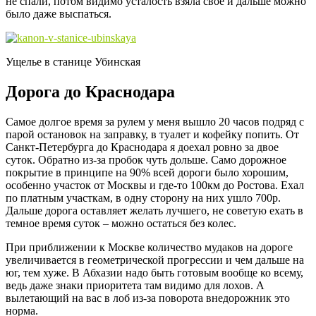
не спали, потом видимо усталость взяла свое и дальше можно
было даже выспаться.
Ущелье в станице Убинская
Дорога до Краснодара
Самое долгое время за рулем у меня вышло 20 часов подряд с
парой остановок на заправку, в туалет и кофейку попить. От
Санкт-Петербурга до Краснодара я доехал ровно за двое
суток. Обратно из-за пробок чуть дольше. Само дорожное
покрытие в принципе на 90% всей дороги было хорошим,
особенно участок от Москвы и где-то 100км до Ростова. Ехал
по платным участкам, в одну сторону на них ушло 700р.
Дальше дорога оставляет желать лучшего, не советую ехать в
темное время суток – можно остаться без колес.
При приближении к Москве количество мудаков на дороге
увеличивается в геометрической прогрессии и чем дальше на
юг, тем хуже. В Абхазии надо быть готовым вообще ко всему,
ведь даже знаки приоритета там видимо для лохов. А
вылетающий на вас в лоб из-за поворота внедорожник это
норма.