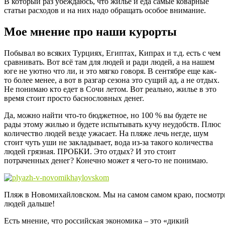
В который раз убеждаюсь, что жилье и еда самые коварные
статьи расходов и на них надо обращать особое внимание.
Мое мнение про наши курорты
Побывал во всяких Турциях, Египтах, Кипрах и т.д. есть с чем
сравнивать. Вот всё там для людей и ради людей, а на нашем
юге не уютно что ли, и это мягко говоря. В сентябре еще как-
то более менее, а вот в разгар сезона это сущий ад, а не отдых.
Не понимаю кто едет в Сочи летом. Вот реально, жилье в это
время стоит просто баснословных денег.
Да, можно найти что-то бюджетное, но 100 % вы будете не
рады этому жилью и будете испытывать кучу неудобств. Плюс
количество людей везде ужасает. На пляже лечь негде, шум
стоит чуть уши не закладывает, вода из-за такого количества
людей грязная. ПРОБКИ. Это отдых? И это стоит
потраченных денег? Конечно может я чего-то не понимаю.
Пляж в Новомихайловском. Мы на самом самом краю, посмотри
людей дальше!
Есть мнение, что российская экономика – это «дикий