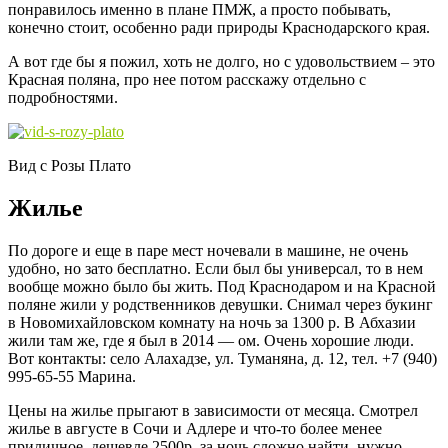
понравилось именно в плане ПМЖ, а просто побывать,
конечно стоит, особенно ради природы Краснодарского края.
А вот где бы я пожил, хоть не долго, но с удовольствием – это
Красная поляна, про нее потом расскажу отдельно с
подробностями.
Вид с Розы Плато
Жилье
По дороге и еще в паре мест ночевали в машине, не очень
удобно, но зато бесплатно. Если был бы универсал, то в нем
вообще можно было бы жить. Под Краснодаром и на Красной
поляне жили у родственников девушки. Снимал через букинг
в Новомихайловском комнату на ночь за 1300 р. В Абхазии
жили там же, где я был в 2014 — ом. Очень хорошие люди.
Вот контакты: село Алахадзе, ул. Туманяна, д. 12, тел. +7 (940)
995-65-55 Марина.
Цены на жилье прыгают в зависимости от месяца. Смотрел
жилье в августе в Сочи и Адлере и что-то более менее
приличное, дешевле 2500р. за ночь сложно найти, нужно