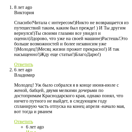
8 лет ago
Виктория
Спасибо!Читала с интересом!)Никто не возвращается из
путешествий таким, каким был прежде! ) И Ты другим
вернулся!)Ты своими глазами все увидел и
оценил)Здорово, что уже на своей машине)Растешь!Это
больше возможностей и более независим уже
!)Молодец!)Месяц жизни прожит прекрасно!) И так
насыщенно!)Жду еще статьи!)БлагоДарю!)
Ответить
6 лет ago
Владимир
Молодец! Уж было собрался я в конце июня-июле с
женой, бабцей, двумя мелкими дочерьми по
достопримам Краснодарского края, однако понял, что
ничего путного не выйдет, в следующем году
спланирую часть отпуска на конец апреля -начало мая,
вот тогда и рванем
Ответить
6 лет ago