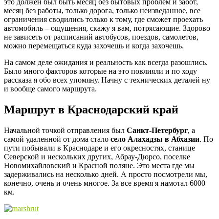
это должен был быть месяц без бытовых проблем и забот,
месяц без работы, только дорога, только неизведанное, все
ограничения сводились только к тому, где сможет проехать
автомобиль – ощущения, скажу я вам, потрясающие. Здорово
не зависеть от расписаний автобусов, поездов, самолетов,
можно перемещаться куда захочешь и когда захочешь.
На самом деле ожидания и реальность как всегда разошлись.
Было много факторов которые на это повлияли и по ходу
рассказа я обо всех упомяну. Начну с технических деталей ну
и вообще самого маршрута.
Маршрут в Краснодарский край
Начальной точкой отправления был
Санкт-Петербург
, а
самой удаленной от дома стало
село Алахадзы в Абхазии
. По
пути побывали в Краснодаре и его окресностях, станице
Северской и нескольких других, Абрау-Дюрсо, поселке
Новомихайловский и Красной поляне. Это места где мы
задерживались на несколько дней. А просто посмотрели мы,
конечно, очень и очень многое. За все время я намотал 6000
км.