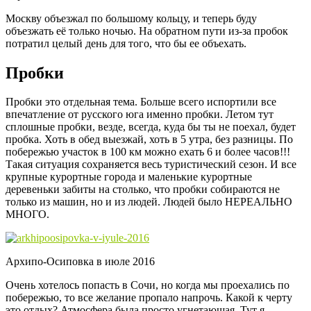
Москву объезжал по большому кольцу, и теперь буду
объезжать её только ночью. На обратном пути из-за пробок
потратил целый день для того, что бы ее объехать.
Пробки
Пробки это отдельная тема. Больше всего испортили все
впечатление от русского юга именно пробки. Летом тут
сплошные пробки, везде, всегда, куда бы ты не поехал, будет
пробка. Хоть в обед выезжай, хоть в 5 утра, без разницы. По
побережью участок в 100 км можно ехать 6 и более часов!!!
Такая ситуация сохраняется весь туристический сезон. И все
крупные курортные города и маленькие курортные
деревеньки забиты на столько, что пробки собираются не
только из машин, но и из людей. Людей было НЕРЕАЛЬНО
МНОГО.
Архипо-Осиповка в июле 2016
Очень хотелось попасть в Сочи, но когда мы проехались по
побережью, то все желание пропало напрочь. Какой к черту
это отдых? Атмосфера была просто угнетающая. Тут я